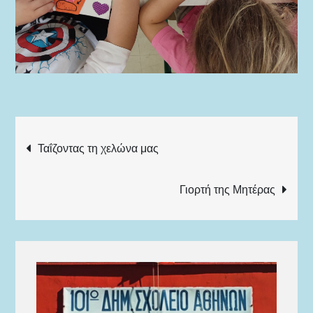
Πλοήγηση
Ταΐζοντας τη χελώνα μας
άρθρων
Γιορτή της Μητέρας