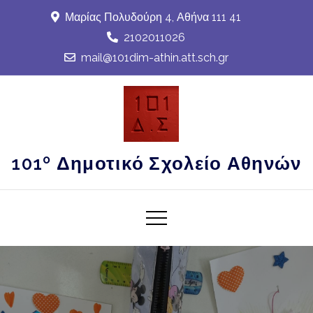
Skip
Μαρίας Πολυδούρη 4, Αθήνα 111 41
to
2102011026
content
mail@101dim-athin.att.sch.gr
101º Δημοτικό Σχολείο Αθηνών