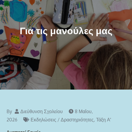
Για τις μανούλες μας
By
Διεύθυνση Σχολείου
8 Μαΐου,
2026
Εκδηλώσεις / Δραστηριότητες
,
Τάξη Α'