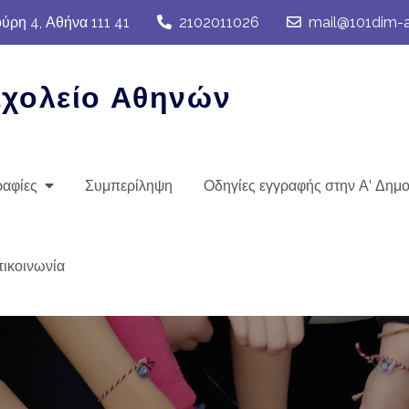
ρη 4, Αθήνα 111 41
2102011026
mail@101dim-at
Σχολείο Αθηνών
αφίες
Συμπερίληψη
Οδηγίες εγγραφής στην Α′ Δημο
ικοινωνία