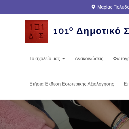
Skip
Μαρίας Πολυδού
to
content
101º Δημοτικό 
Το σχολείο μας
Ανακοινώσεις
Φωτογρ
Ετήσια Έκθεση Εσωτερικής Αξιολόγησης
Επ