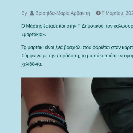
By
Βρισηίδα-Μαρία Αρβανίτη
11 Μαρτίου, 20
Ο Μάρτης έφτασε και στην Γ΄Δημοτικού: τον καλωσορ
«μαρτάκια».
Το μαρτάκι είναι ένα βραχιόλι που φοριέται στον καρπ
Σύμφωνα με την παράδοση, το μαρτάκι πρέπει να φορι
χελιδόνια.