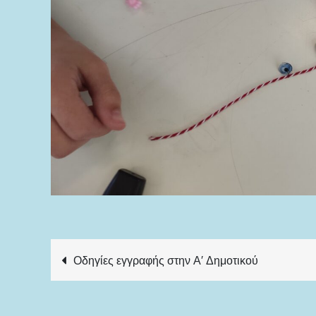
Πλοήγηση
Οδηγίες εγγραφής στην Α′ Δημοτικού
άρθρων