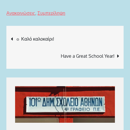
Ανακοινώσεις
, 
Συμπερίληψη
Πλοήγηση
☼ Καλό καλοκαίρι!
άρθρων
Have a Great School Year!