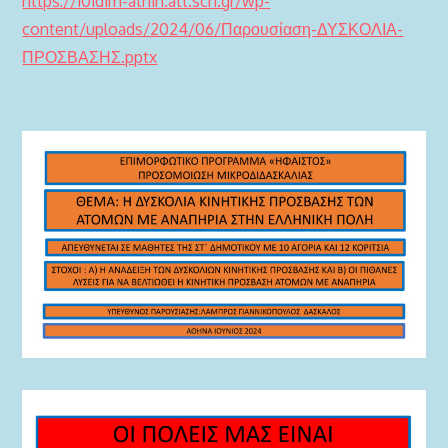
https://101dim-athin.att.sch.gr/wp-
content/uploads/2024/06/Παρουσίαση-ΔΥΣΚΟΛΙΑ-
ΠΡΟΣΒΑΣΗΣ.pptx