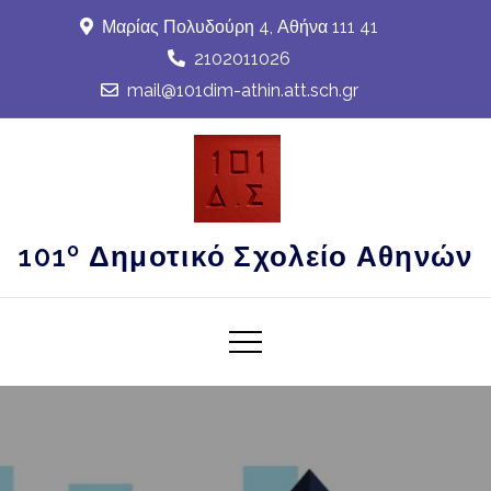
Skip
Μαρίας Πολυδούρη 4, Αθήνα 111 41
to
2102011026
content
mail@101dim-athin.att.sch.gr
101º Δημοτικό Σχολείο Αθηνών