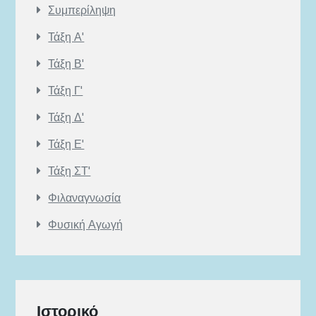
Συμπερίληψη
Τάξη Α'
Τάξη Β'
Τάξη Γ'
Τάξη Δ'
Τάξη Ε'
Τάξη ΣΤ'
Φιλαναγνωσία
Φυσική Αγωγή
Ιστορικό