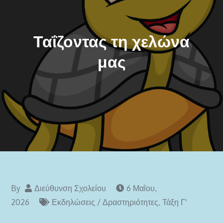
Ταΐζοντας τη χελώνα
μας
By
Διεύθυνση Σχολείου
6 Μαΐου,
2026
Εκδηλώσεις / Δραστηριότητες
,
Τάξη Γ'