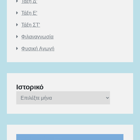
Τάξη Δ'
Τάξη Ε'
Τάξη ΣΤ'
Φιλαναγνωσία
Φυσική Αγωγή
Ιστορικό
Ιστορικό