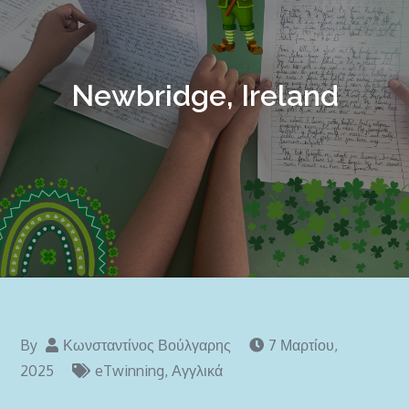
Newbridge, Ireland
By
Κωνσταντίνος Βούλγαρης
7 Μαρτίου,
2025
eTwinning
,
Αγγλικά