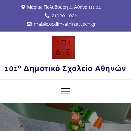
Skip
Μαρίας Πολυδούρη 4, Αθήνα 111 41
to
2102011026
content
mail@101dim-athin.att.sch.gr
101º Δημοτικό Σχολείο Αθηνών