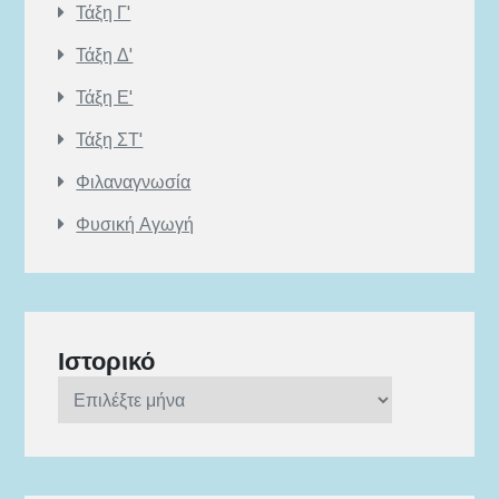
Τάξη Γ'
Τάξη Δ'
Τάξη Ε'
Τάξη ΣΤ'
Φιλαναγνωσία
Φυσική Αγωγή
Ιστορικό
Ιστορικό