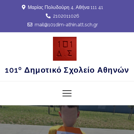
Skip
Μαρίας Πολυδούρη 4, Αθήνα 111 41
to
2102011026
content
mail@101dim-athin.att.sch.gr
101º Δημοτικό Σχολείο Αθηνών