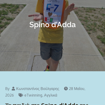
Spino d’Adda
By
Κωνσταντίνος Βούλγαρης
28 Μαΐου,
2026
eTwinning
,
Αγγλικά