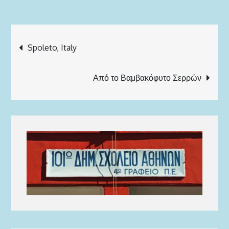
Πλοήγηση
Spoleto, Italy
άρθρων
Από το Βαμβακόφυτο Σερρών