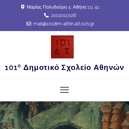
Skip
Μαρίας Πολυδούρη 4, Αθήνα 111 41
to
2102011026
content
mail@101dim-athin.att.sch.gr
101º Δημοτικό Σχολείο Αθηνών