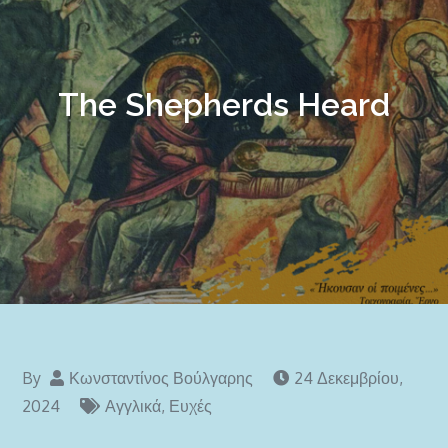
The Shepherds Heard
By
Κωνσταντίνος Βούλγαρης
24 Δεκεμβρίου,
2024
Αγγλικά
,
Ευχές