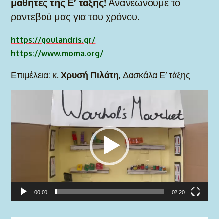
μαθητές της Ε′ τάξης!
Ανανεώνουμε το
ραντεβού μας για του χρόνου.
https://goulandris.gr/
https://www.moma.org/
Επιμέλεια: κ.
Χρυσή Πιλάτη
, Δασκάλα Ε′ τάξης
Πρόγραμμα
Αναπαραγωγής
Βίντεο
00:00
02:20