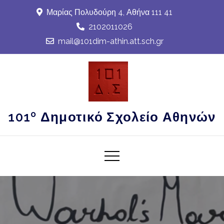
Skip
Μαρίας Πολυδούρη 4, Αθήνα 111 41
to
2102011026
content
mail@101dim-athin.att.sch.gr
101º Δημοτικό Σχολείο Αθηνών