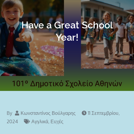
Have a Great School
Year!
By
Κωνσταντίνος Βούλγαρης
11 Σεπτεμβρίου,
2024
Αγγλικά
,
Ευχές