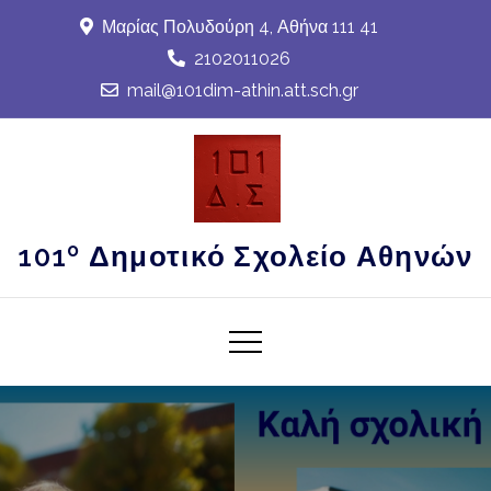
Skip
Μαρίας Πολυδούρη 4, Αθήνα 111 41
to
2102011026
content
mail@101dim-athin.att.sch.gr
101º Δημοτικό Σχολείο Αθηνών